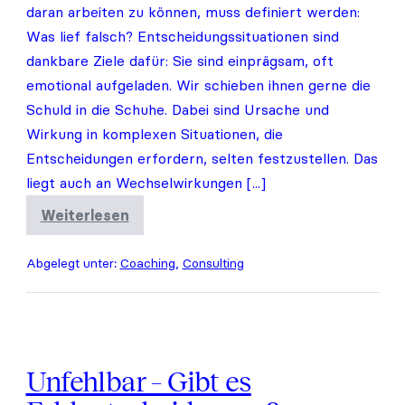
daran arbeiten zu können, muss definiert werden:
Was lief falsch? Entscheidungssituationen sind
dankbare Ziele dafür: Sie sind einprägsam, oft
emotional aufgeladen. Wir schieben ihnen gerne die
Schuld in die Schuhe. Dabei sind Ursache und
Wirkung in komplexen Situationen, die
Entscheidungen erfordern, selten festzustellen. Das
liegt auch an Wechselwirkungen [...]
Weiterlesen
Warum
wir
keine
Abgelegt unter:
Coaching
,
Consulting
Fehlerkultur
brauchen
–
sondern
eine
Entscheidungskultur.
Unfehlbar – Gibt es