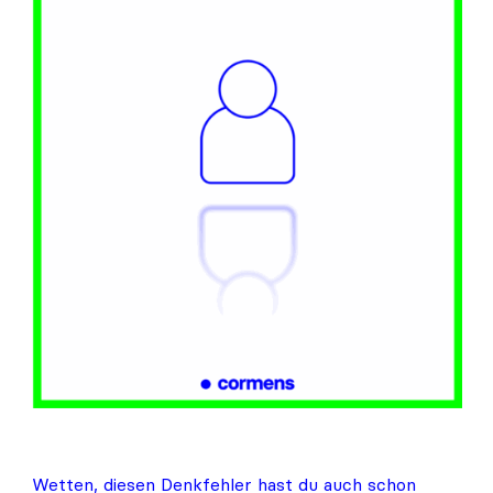
du
deinen
Bias?
I/II
Wetten, diesen Denkfehler hast du auch schon