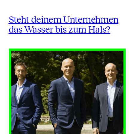
Steht deinem Unternehmen
das Wasser bis zum Hals?
Steht
deinem
Unternehmen
das
Wasser
bis
zum
Hals?