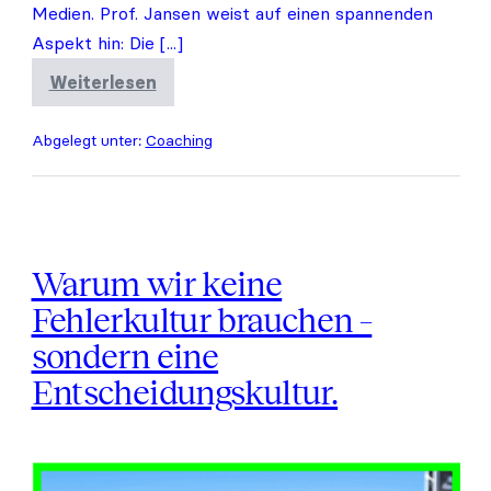
Medien. Prof. Jansen weist auf einen spannenden
Aspekt hin: Die [...]
Weiterlesen
Wie
wird
sich
Abgelegt unter:
Coaching
der
Arbeitsmarkt
verändern?
Warum wir keine
Fehlerkultur brauchen –
sondern eine
Entscheidungskultur.
Warum