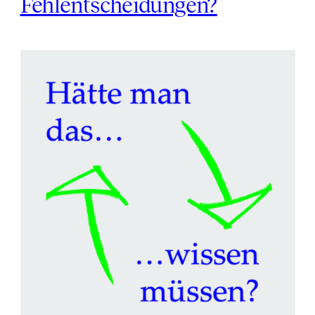
Fehlentscheidungen?
Unfehlbar
–
Gibt
es
Fehlentscheidungen?