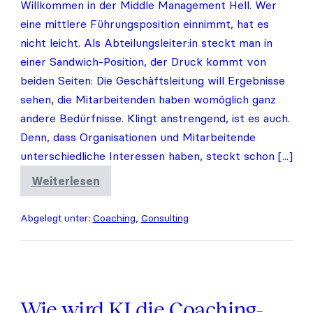
Willkommen in der Middle Management Hell. Wer
eine mittlere Führungsposition einnimmt, hat es
nicht leicht. Als Abteilungsleiter:in steckt man in
einer Sandwich-Position, der Druck kommt von
beiden Seiten: Die Geschäftsleitung will Ergebnisse
sehen, die Mitarbeitenden haben womöglich ganz
andere Bedürfnisse. Klingt anstrengend, ist es auch.
Denn, dass Organisationen und Mitarbeitende
unterschiedliche Interessen haben, steckt schon [...]
Weiterlesen
Was
macht
die
Abgelegt unter:
Coaching
,
Consulting
Middle
Management
Hell
so
herausfordernd?
Wie wird KI die Coaching-