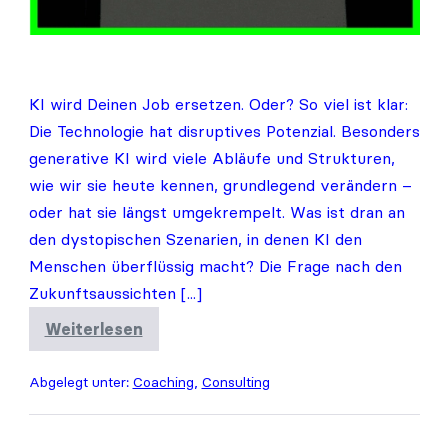
KI wird Deinen Job ersetzen. Oder? So viel ist klar:
Die Technologie hat disruptives Potenzial. Besonders
generative KI wird viele Abläufe und Strukturen,
wie wir sie heute kennen, grundlegend verändern –
oder hat sie längst umgekrempelt. Was ist dran an
den dystopischen Szenarien, in denen KI den
Menschen überflüssig macht? Die Frage nach den
Zukunftsaussichten [...]
Weiterlesen
Wie
wird
KI
Abgelegt unter:
Coaching
,
Consulting
die
Coaching-
Branche
revolutionieren?