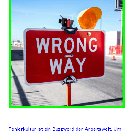
wir
keine
Fehlerkultur
brauchen
–
sondern
eine
Entscheidungskultur.
Fehlerkultur ist ein Buzzword der Arbeitswelt. Um