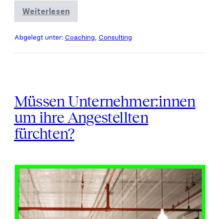
Weiterlesen
Erfahrung
ist
wertvoll.
Abgelegt unter:
Coaching
,
Consulting
Wie
kann
das
ganze
Team
darauf
zurückgreifen?
Müssen Unternehmer:innen
um ihre Angestellten
fürchten?
Müssen
Unternehmer:innen
um
ihre