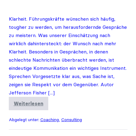
Klarheit. Führungskräfte wünschen sich häufig,
tougher zu werden, um herausfordernde Gespräche
zu meistern. Was unserer Einschätzung nach
wirklich dahintersteckt: der Wunsch nach mehr
Klarheit. Besonders in Gesprächen, in denen
schlechte Nachrichten überbracht werden, ist
eindeutige Kommunikation ein wichtiges Instrument.
Sprechen Vorgesetzte klar aus, was Sache ist,
zeigen sie Respekt vor dem Gegenüber. Autor
Jefferson Fisher [...]
Weiterlesen
Der
beste
Tipp,
Abgelegt unter:
Coaching
,
Consulting
um
Bad
News
zu