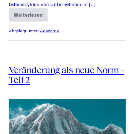
Lebenszyklus von Unternehmen im [...]
Weiterlesen
Veränderung
als
neue
Abgelegt unter:
Academy
Norm
–
Teil
1
Veränderung als neue Norm –
Teil 2
Veränderung
als
neue
Norm