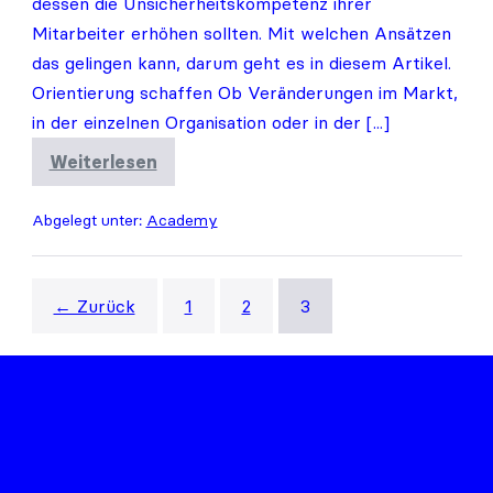
dessen die Unsicherheitskompetenz ihrer
Mitarbeiter erhöhen sollten. Mit welchen Ansätzen
das gelingen kann, darum geht es in diesem Artikel.
Orientierung schaffen Ob Veränderungen im Markt,
in der einzelnen Organisation oder in der [...]
Weiterlesen
Veränderung
als
neue
Abgelegt unter:
Academy
Norm
–
Teil
2
← Zurück
1
2
3
cormens GmbH
Sophienstraße 2
80333 München