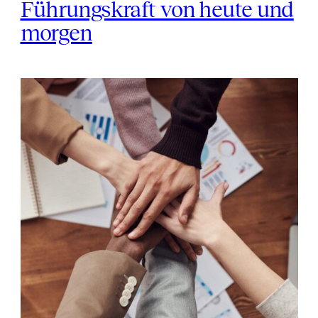
Führungskraft von heute und
morgen
Essenzielle
Fähigkeiten
der
Führungskraft
von
heute
und
morgen