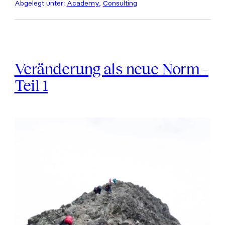
Abgelegt unter:
Academy
,
Consulting
Führungskraft
von
heute
und
morgen
Veränderung als neue Norm –
Teil 1
Veränderung
als
neue
Norm
–
Teil
1