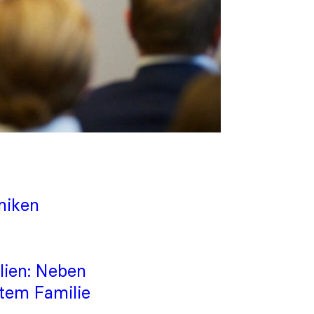
miken
lien: Neben
stem Familie